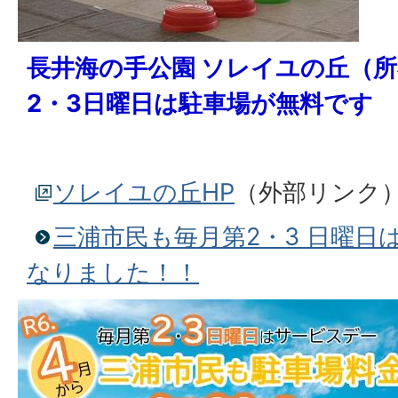
長井海の手公園 ソレイユの丘（所
2・3日曜日は駐車場が無料です
ソレイユの丘HP
（外部リンク
三浦市民も毎月第2・3 日曜日
なりました！！