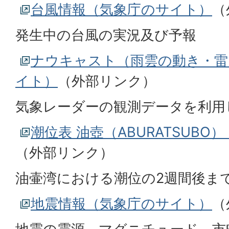
台風情報（気象庁のサイト）
（
発生中の台風の実況及び予報
ナウキャスト（雨雲の動き・雷
イト）
（外部リンク）
気象レーダーの観測データを利用
潮位表 油壺（ABURATSUB
（外部リンク）
油壷湾における潮位の2週間後ま
地震情報（気象庁のサイト）
（