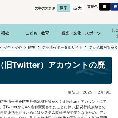
背景色
文字の大きさ
し
・福祉
こども・教育
観光・文化・スポーツ
安全・安心
防災
防災情報ポータルサイト
防災危機対策室X（
旧Twitter）アカウントの廃
更新日：2025年12月19日
災情報等を防災危機危機対策室X（旧Twitter）アカウントにて
に旧TwitterからXへ名称変更されたことに伴い,防災行政無線との
再度連携を行うためにはシステム改修等が必要となるため、アカ
たします。なお、防災無線放送との連携が可能となった際は再開