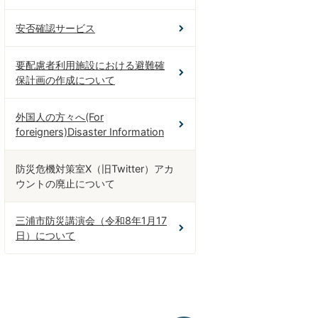
安否確認サービス
要配慮者利用施設における避難確
保計画の作成について
外国人の方々へ(For
foreigners)Disaster Information
防災危機対策室X（旧Twitter）アカ
ウントの廃止について
三浦市防災講演会（令和8年1月17
日）について