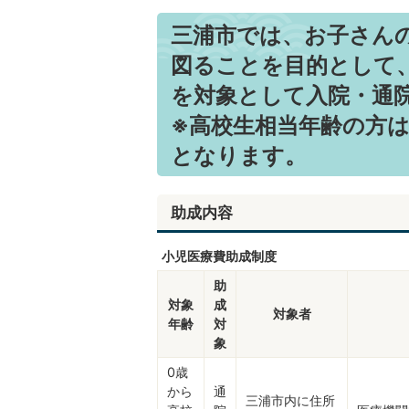
三浦市では、お子さん
図ることを目的として
を対象として入院・通
※高校生相当年齢の方は
となります。
助成内容
小児医療費助成制度
助
対象
成
対象者
年齢
対
象
0歳
から
通
三浦市内に住所