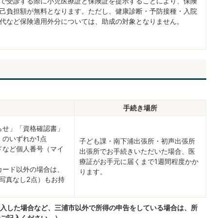
で受診する際に小児医療証と保険証を提示することにより、保険
己負担額が無料となります。ただし、健康診断・予防接種・入院
代など保険適用外分については、助成の対象となりません。
手続き場所
らせ」「資格確認書」
」のいずれか1点
子ども課・南下浦出張所・初声出張所
ドなど個人番号（マイ
出張所でお手続きいただいた場合、医
療証がお手元に届くまで1週間程度かか
カード以外の場合は、
ります。
写真なし2点）もお持
入した場合など、三浦市以外で所得の申告をしている場合は、所
ご記入ください。）