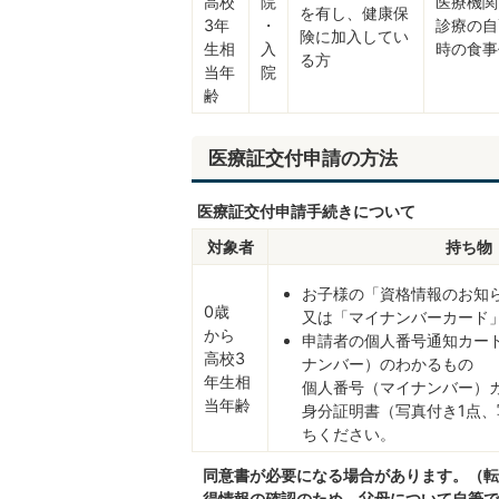
高校
院
医療機関
を有し、健康保
3年
・
診療の自
険に加入してい
生相
入
時の食事
る方
当年
院
齢
医療証交付申請の方法
医療証交付申請手続きについて
対象者
持ち物
お子様の「資格情報のお知
0歳
又は「マイナンバーカード
から
申請者の個人番号通知カー
高校3
ナンバー）のわかるもの
年生相
個人番号（マイナンバー）
当年齢
身分証明書（写真付き1点、
ちください。
同意書が必要になる場合があります。（転
得情報の確認のため、父母について自筆で