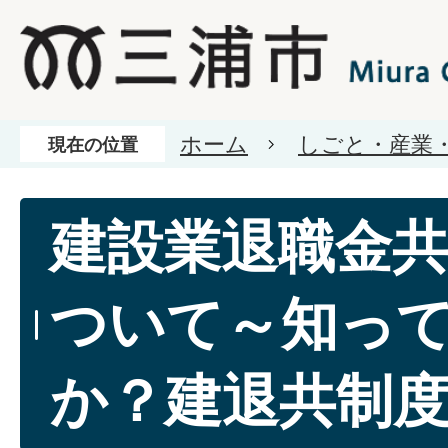
ホーム
しごと・産業
現在の位置
建設業退職金
ついて～知っ
か？建退共制