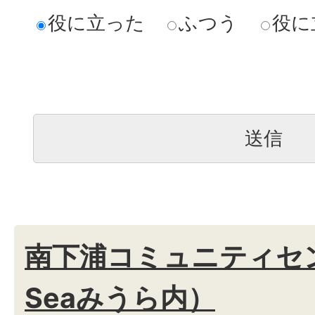
役に立った
ふつう
役に
南下浦コミュニティセ
Seaみうら内）