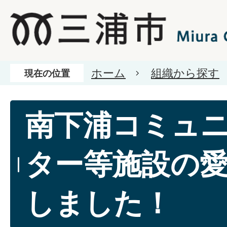
ホーム
組織から探す
現在の位置
南下浦コミュ
ター等施設の
しました！