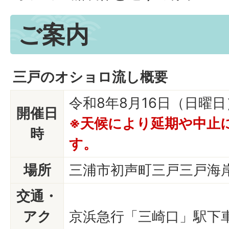
ご案内
三戸のオショロ流し概要
令和8年8月16日（日曜
開催日
※天候により延期や中止
時
す。
場所
三浦市初声町三戸三戸海
交通・
アク
京浜急行「三崎口」駅下車