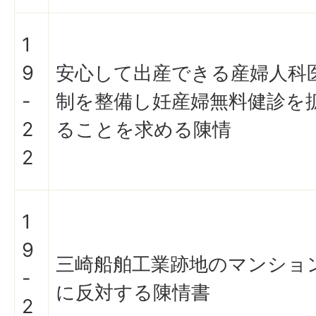
1
9
安心して出産できる産婦人科
-
制を整備し妊産婦無料健診を
2
ることを求める陳情
2
1
9
三崎船舶工業跡地のマンショ
-
に反対する陳情書
2