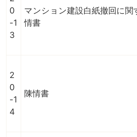
0
マンション建設白紙撤回に関
-1
情書
3
2
0
陳情書
-1
4