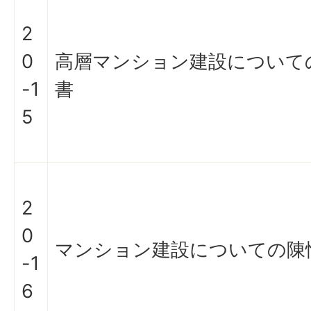
2
0
高層マンション建設について
-1
書
5
2
0
マンション建設についての陳
-1
6