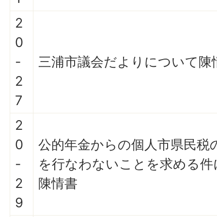
2
0
-
三浦市議会だよりについて陳
2
7
2
0
公的年金からの個人市県民税
-
を行なわないことを求める件
2
陳情書
9