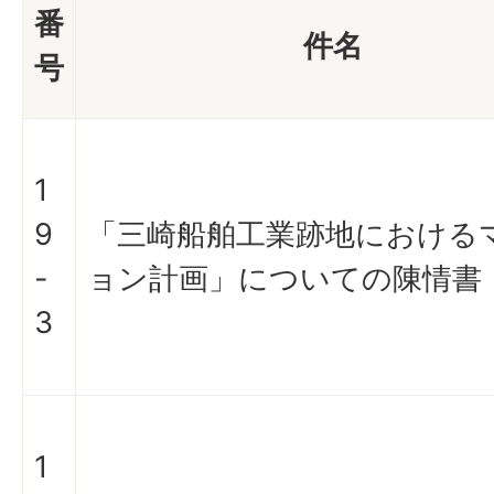
番
件名
号
1
9
「三崎船舶工業跡地における
-
ョン計画」についての陳情書
3
1