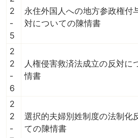
2
永住外国人への地方参政権付
-
対についての陳情書
5
2
2
人権侵害救済法成立の反対に
-
情書
6
2
2
選択的夫婦別姓制度の法制化
-
ての陳情書