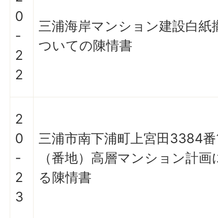
0
三浦海岸マンション建設白紙
-
ついての陳情書
2
2
2
0
三浦市南下浦町上宮田3384番
-
（番地）高層マンション計画
2
る陳情書
3