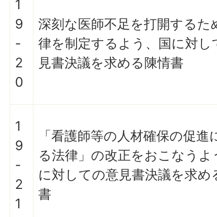
1
9
深刻な医師不足を打開するた
-
律を制定するよう、国に対し
2
見書決議を求める陳情書
0
1
「看護師等の人材確保の促進
9
る法律」の改正をおこなうよ
-
に対しての意見書決議を求め
2
書
1