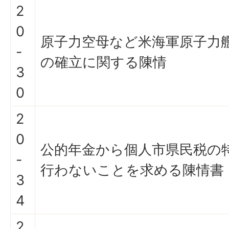
2
0
原子力空母など米海軍原子力
-
の確立に関する陳情
3
0
2
0
公的年金から個人市県民税の
-
行わないことを求める陳情書
3
4
2