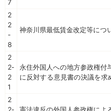
7
2
2
神奈川県最低賃金改定等につ
-
8
2
2‐
永住外国人への地方参政権付
2
に反対する意見書の決議を求
1
2
2‐
憲法違反の外国人参政権によ