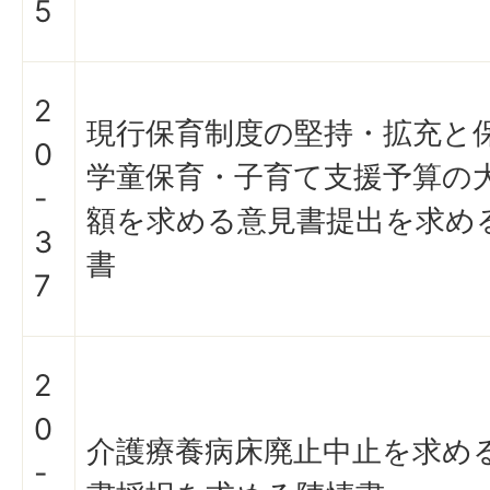
5
2
現行保育制度の堅持・拡充と
0
学童保育・子育て支援予算の
-
額を求める意見書提出を求め
3
書
7
2
0
介護療養病床廃止中止を求め
-