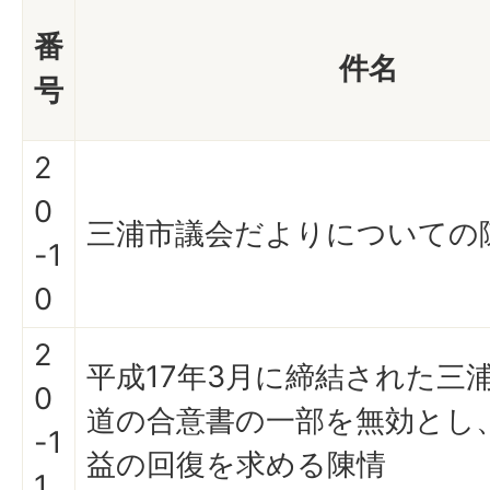
番
件名
号
2
0
三浦市議会だよりについての
-1
0
2
平成17年3月に締結された三
0
道の合意書の一部を無効とし
-1
益の回復を求める陳情
1