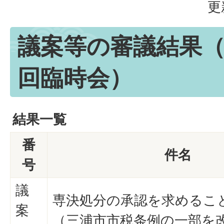
更
議案等の審議結果（
回臨時会）
結果一覧
番
件名
号
議
専決処分の承認を求めるこ
案
（三浦市市税条例の一部を