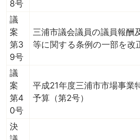
8号
議
案
三浦市議会議員の議員報酬
第3
等に関する条例の一部を改
9号
議
案
平成21年度三浦市市場事業
第4
予算（第2号）
0号
決
議