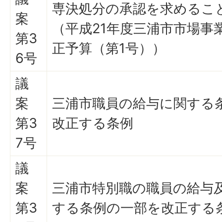
専決処分の承認を求めるこ
案
（平成21年度三浦市市場事
第3
正予算（第1号））
6号
議
案
三浦市職員の給与に関する
第3
改正する条例
7号
議
案
三浦市特別職の職員の給与
第3
する条例の一部を改正する