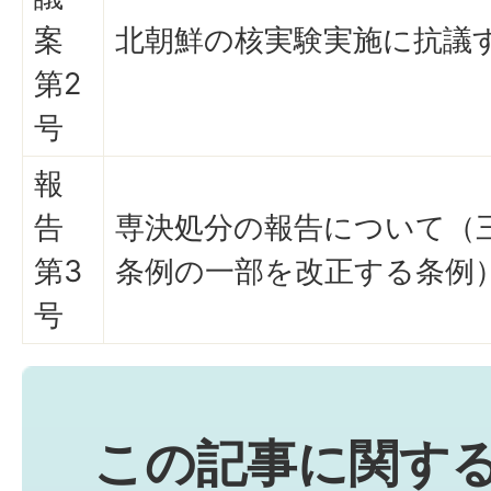
案
北朝鮮の核実験実施に抗議
第2
号
報
告
専決処分の報告について（
第3
条例の一部を改正する条例
号
この記事に関す