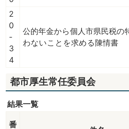
2
0
公的年金から個人市県民税の
-
わないことを求める陳情書
3
4
都市厚生常任委員会
結果一覧
番