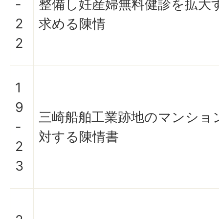
-
整備し妊産婦無料健診を拡大
2
求める陳情
2
1
9
三崎船舶工業跡地のマンショ
-
対する陳情書
2
3