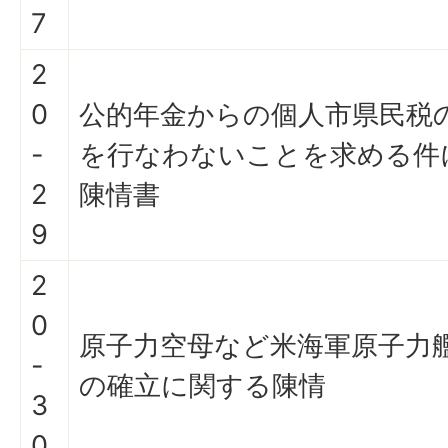
7
2
0
公的年金からの個人市県民税
-
を行なわないことを求める件
2
陳情書
9
2
0
原子力空母など米海軍原子力
-
の確立に関する陳情
3
0