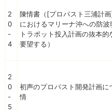
2
陳情書（[プロパスト三浦計画
0
におけるマリーナ沖への防波
-
トラポット投入計画の抜本的
4
要望する）
2
0
初声のプロパスト開発計画に
-
情
5