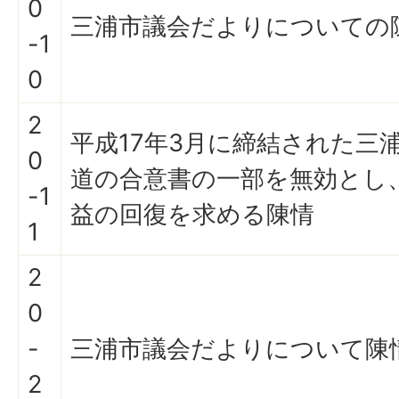
0
三浦市議会だよりについての
-1
0
2
平成17年3月に締結された三
0
道の合意書の一部を無効とし
-1
益の回復を求める陳情
1
2
0
-
三浦市議会だよりについて陳
2