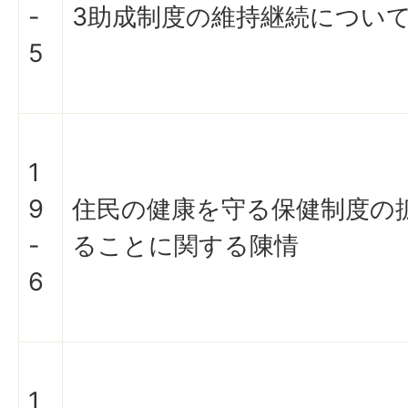
-
3助成制度の維持継続につい
5
1
9
住民の健康を守る保健制度の
-
ることに関する陳情
6
1