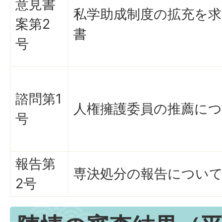
意見書
私学助成制度の拡充を求
案第2
書
号
諮問第1
人権擁護委員の推薦に
号
報告第
専決処分の報告につい
2号