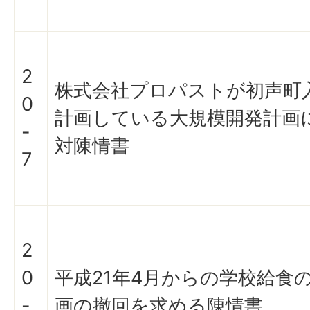
2
株式会社プロパストが初声町
0
計画している大規模開発計画
-
対陳情書
7
2
0
平成21年4月からの学校給食
-
画の撤回を求める陳情書