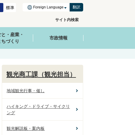
翻訳
サイト内検索
ごと・産業・
市政情報
まちづくり
観光商工課（観光担当）
地域観光行事・催し
ハイキング・ドライブ・サイクリ
ング
観光解説板・案内板