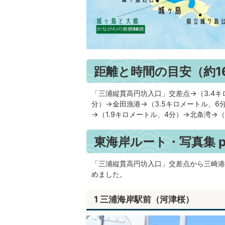
距離と時間の目安（約1
「三浦縦貫高円坊入口」交差点→（3.4キ
分）→金田漁港→（3.5キロメートル、6
→（1.9キロメートル、4分）→北条湾→（
東海岸ルート・写真集 phot
「三浦縦貫高円坊入口」交差点から三崎港
めました。
1 三浦海岸駅前（河津桜）