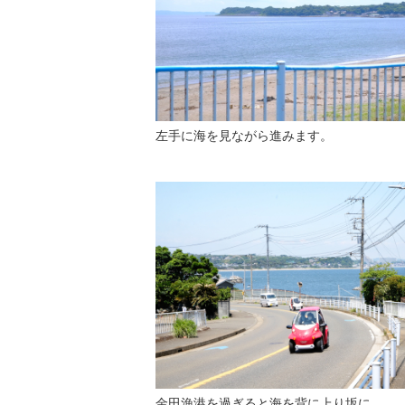
左手に海を見ながら進みます。
金田漁港を過ぎると海を背に上り坂に。