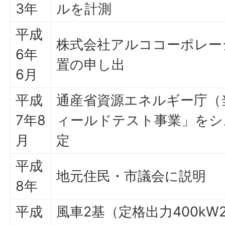
3年
ルを計測
平成
株式会社アルココーポレー
6年
置の申し出
6月
平成
通産省資源エネルギー庁（
7年8
ィールドテスト事業」をシ
月
定
平成
地元住民・市議会に説明
8年
平成
風車2基（定格出力400kW