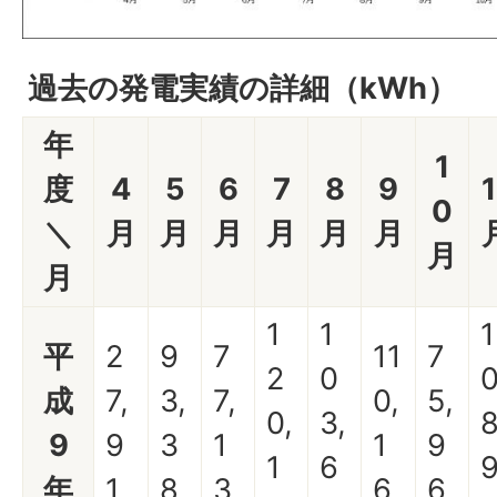
過去の発電実績の詳細（kWh）
年
1
度
4
5
6
7
8
9
1
0
＼
月
月
月
月
月
月
月
月
1
1
1
平
2
9
7
11
7
2
0
成
7,
3,
7,
0,
5,
0,
3,
8
9
9
3
1
1
9
1
6
年
1
8
3
6
6