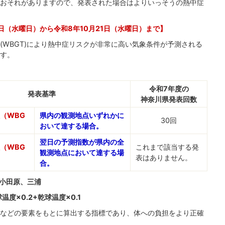
おそれがありますので、発表された場合はよりいっそうの熱中症
日（水曜日）から令和8年10月21日（水曜日）まで】
(WBGT)により熱中症リスクが非常に高い気象条件が予測される
す。
令和7年度の
発表基準
神奈川県発表回数
（WBG
県内の観測地点いずれかに
30回
おいて達する場合。
翌日の予測指数が県内の全
（WBG
これまで該当する発
観測地点において達する場
表はありません。
合。
小田原、三浦
温度×0.2+乾球温度×0.1
などの要素をもとに算出する指標であり、体への負担をより正確