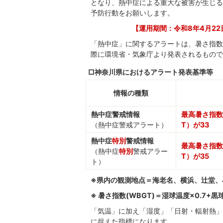
となり、熱中症による重大な被害が生じる
予防行動をお願いします。
【運用期間：令和8年4月22
「熱中症」に関するアラートは、暑さ指数
際に環境省・気象庁より発表されるもので
□神奈川県におけるアラート発表基準等
情報の種類
熱中症警戒情報
最高暑さ指数
（熱中症警戒アラート）
T）が33
熱中症
特別
警戒情報
最高暑さ指数
（熱中症
特別
警戒アラー
T）が35
ト）
※県内の観測地点＝海老名、横浜、辻堂、
※ 暑さ指数(WBGT)＝湿球温度×0.7+黒球
「気温」に加え「湿度」「日射・輻射熱」
に捉えた指標になります。