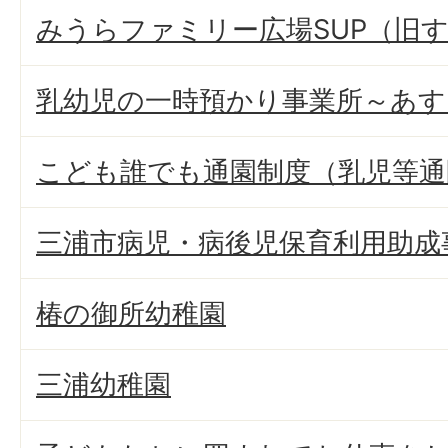
みうらファミリー広場SUP（旧
乳幼児の一時預かり事業所～あ
こども誰でも通園制度（乳児等通
三浦市病児・病後児保育利用助成
椿の御所幼稚園
三浦幼稚園