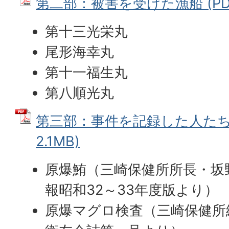
第二部：被害を受けた漁船 (PDF
第十三光栄丸
尾形海幸丸
第十一福生丸
第八順光丸
第三部：事件を記録した人たち 
2.1MB)
原爆鮪（三崎保健所所長・坂
報昭和32～33年度版より）
原爆マグロ検査（三崎保健所