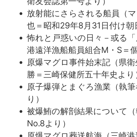
衛友会誌第一号より）
放射能にさらされる船員（マ
也＝昭和29年8月31日付け
怖れと戸惑いの日々－或る「
港遠洋漁船船員組合M・S＝
原爆マグロ事件始末記（県衛
勝＝三崎保健所五十年史より
原子爆弾とまぐろ漁業（執筆者
り）
被爆鮪の解剖結果について（
No.8より）
原爆マグロ葬送航海（三崎港