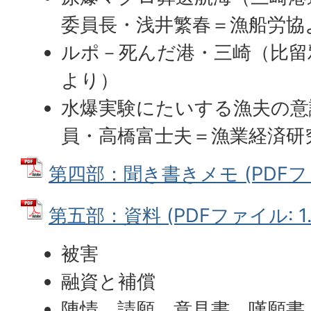
委員長・浅井繁春＝漁船労協
ルポ－死んだ港・三崎（比留
より）
水爆実験にたいする漁夫の意
員・高橋富士夫＝漁業経済研
第四部：聞き書きメモ (PDFファイ
第五部：資料 (PDFファイル: 1.
被害
融資と補償
陳情、請願、意見書、嘆願書