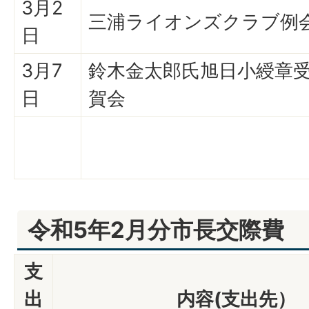
3月2
三浦ライオンズクラブ例
日
3月7
鈴木金太郎氏旭日小綬章
日
賀会
令和5年2月分市長交際費
支
出
内容(支出先）