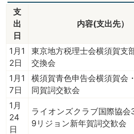
支
出
内容(支出先）
日
1月1
東京地方税理士会横須賀支
2日
交換会
1月1
横須賀青色申告会横須賀会
7日
同賀詞交歓会
1月
ライオンズクラブ国際協会3
24
9リジョン新年賀詞交歓会
日