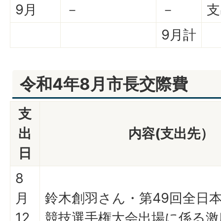
9月
－
－
支
9月計
令和4年8月市長交際費
支
出
内容(支出先）
日
8
月
鈴木創羽さん・第49回全日
12
競技選手権大会出場に係る激