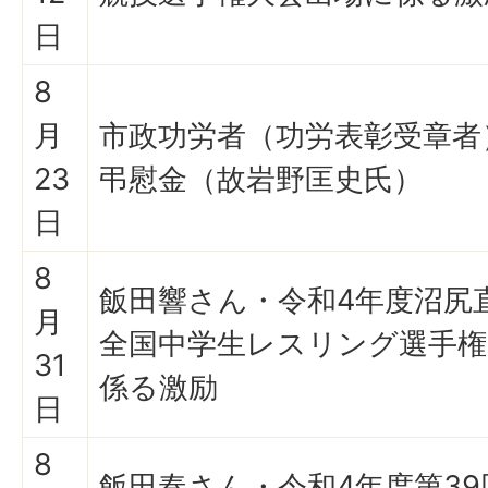
日
8
月
市政功労者（功労表彰受章者
23
弔慰金（故岩野匡史氏）
日
8
飯田響さん・令和4年度沼尻
月
全国中学生レスリング選手権
31
係る激励
日
8
飯田奏さん・令和4年度第3