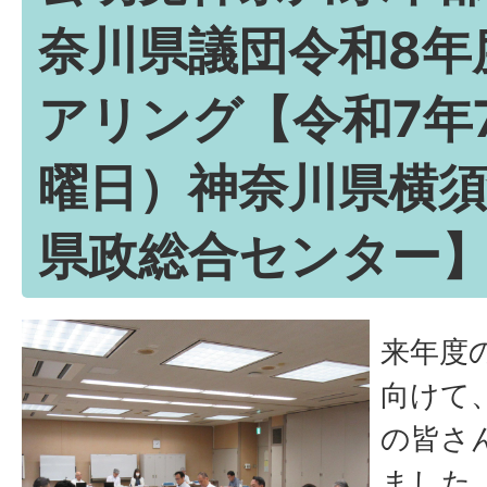
奈川県議団令和8年
アリング【令和7年
曜日）神奈川県横
県政総合センター
来年度
向けて
の皆さ
ました