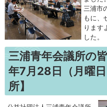
三浦市
もに、
ります
した。
三浦青年会議所の皆
年7月28日（月曜
所】