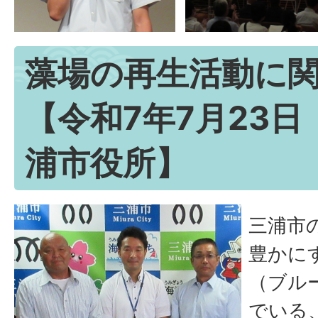
藻場の再生活動に
【令和7年7月23
浦市役所】
三浦市
豊かに
（ブル
でいる