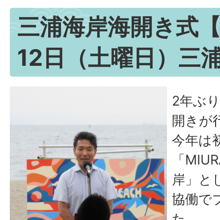
三浦海岸海開き式【
12日（土曜日）三
2年ぶ
開きが
今年は
「MIUR
岸」と
協働で
た。