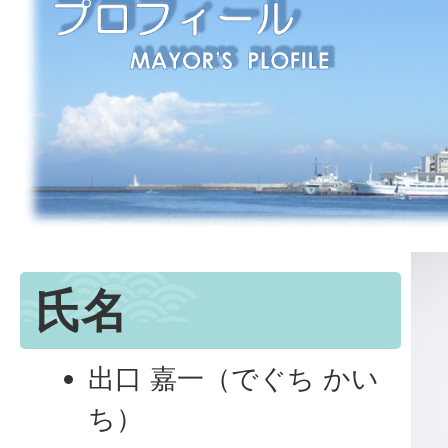
氏名
出口 嘉一（でぐち かい
ち）