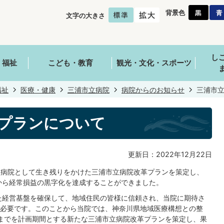
背景色
文字の大きさ
し
・福祉
こども・教育
観光・文化・スポーツ
福祉
医療・健康
三浦市立病院
病院からのお知らせ
三浦市
プランについて
更新日：2022年12月22日
い病院として生き残りをかけた三浦市立病院改革プランを策定し、
から経常損益の黒字化を達成することができました。
た経営基盤を確保して、地域住民の皆様に信頼され、当院に期待さ
必要です。このことから当院では、神奈川県地域医療構想との整
度までを計画期間とする新たな三浦市立病院改革プランを策定し、果