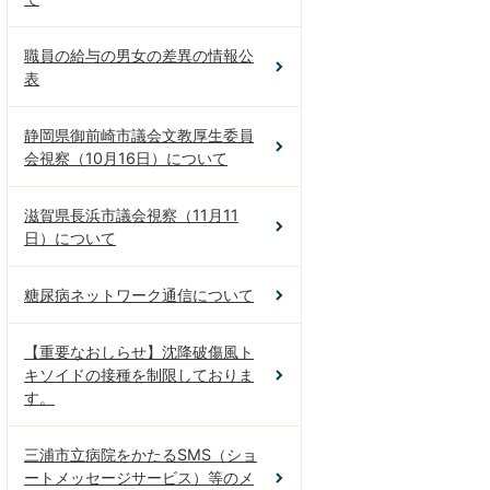
職員の給与の男女の差異の情報公
表
静岡県御前崎市議会文教厚生委員
会視察（10月16日）について
滋賀県長浜市議会視察（11月11
日）について
糖尿病ネットワーク通信について
【重要なおしらせ】沈降破傷風ト
キソイドの接種を制限しておりま
す。
三浦市立病院をかたるSMS（ショ
ートメッセージサービス）等のメ