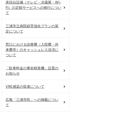
床頭台設備（テレビ・冷蔵庫・Wi-
Fi）の定額サービスへの移行につい
て
三浦市立病院経営強化プランの策
定について
窓口における診療費（入院費・外
来費等）のキャッシュレス決済に
ついて
「駐車料金の事前精算機」設置の
お知らせ
VRE感染の収束について
広報「三浦市民」への掲載につい
て