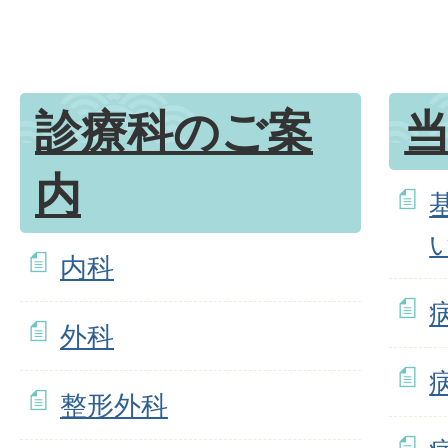
診療科のご案
内
内科
外科
整形外科