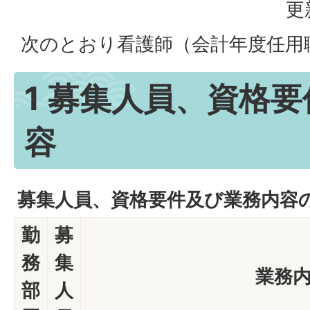
更
次のとおり看護師（会計年度任用
1 募集人員、資格
容
募集人員、資格要件及び業務内容
勤
募
務
集
業務
部
人