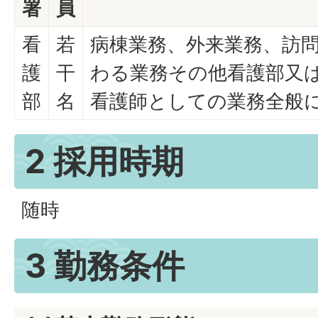
署
員
看
若
病棟業務、外来業務、訪
護
干
わる業務その他看護部又
部
名
看護師としての業務全般
2 採用時期
随時
3 勤務条件