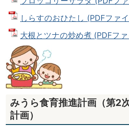
ブロッコリーサラダ (PDFファイル
しらすのおひたし (PDFファイル: 
大根とツナの炒め煮 (PDFファイル:
みうら食育推進計画（第2
計画）