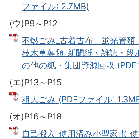
ファイル: 2.7MB)
(ウ)P9～P12
不燃ごみ_古着古布、蛍光管類
枝木草葉類_新聞紙・雑誌・段
の他の紙・集団資源回収 (PDFファ
(エ)P13～P15
粗大ごみ (PDFファイル: 1.3MB
(オ)P16～P18
自己搬入_使用済み小型家電_