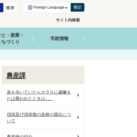
翻訳
サイト内検索
ごと・産業・
市政情報
まちづくり
農産課
道を歩いていたらカラスに威嚇ま
たは襲われたときは…。
伐採及び伐採後の造林の届出につ
いて
農産物の紹介