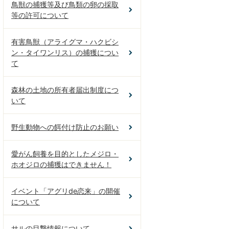
鳥獣の捕獲等及び鳥類の卵の採取
等の許可について
有害鳥獣（アライグマ・ハクビシ
ン・タイワンリス）の捕獲につい
て
森林の土地の所有者届出制度につ
いて
野生動物への餌付け防止のお願い
愛がん飼養を目的としたメジロ・
ホオジロの捕獲はできません！
イベント「アグリde恋来」の開催
について
サルの目撃情報について