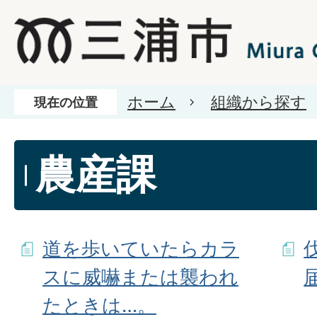
ホーム
組織から探す
現在の位置
農産課
道を歩いていたらカラ
スに威嚇または襲われ
たときは…。