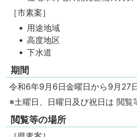
［市素案］
用途地域
高度地区
下水道
期間
令和6年9月6日金曜日から9月2
※土曜日、日曜日及び祝日は 閲覧
閲覧等の場所
［県素案］