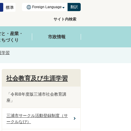
翻訳
サイト内検索
ごと・産業・
市政情報
まちづくり
涯学習
社会教育及び生涯学習
「令和8年度版三浦市社会教育講
座」
三浦市サークル活動登録制度（サ
ークルなび）