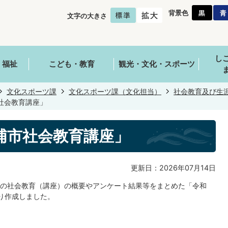
背景色
文字の大きさ
し
・福祉
こども・教育
観光・文化・スポーツ
文化スポーツ課
文化スポーツ課（文化担当）
社会教育及び生
社会教育講座」
浦市社会教育講座」
更新日：2026年07月14日
の社会教育（講座）の概要やアンケート結果等をまとめた「令和
り作成しました。