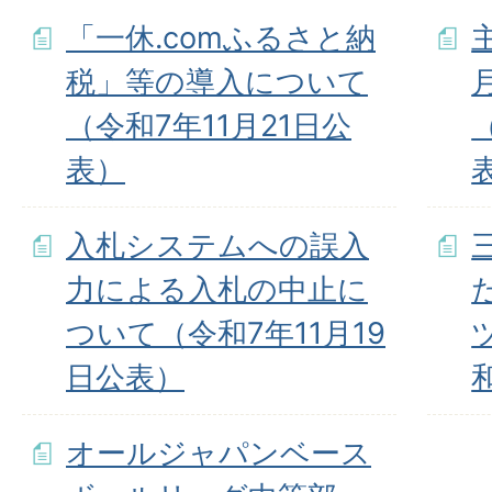
「一休.comふるさと納
税」等の導入について
（令和7年11月21日公
表）
入札システムへの誤入
力による入札の中止に
ついて（令和7年11月19
日公表）
オールジャパンベース