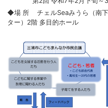
第2回 令和7年2月下旬～3
◆場 所 チェルSeaみうら（南
ター）2階 多目的ホール