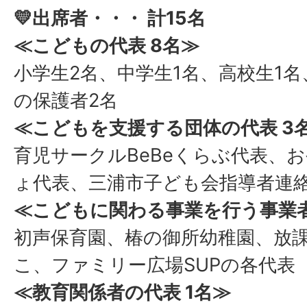
💛出席者・・・ 計15名
≪こどもの代表 8名≫
小学生2名、中学生1名、高校生1名
の保護者2名
≪こどもを支援する団体の代表 3
育児サークルBeBeくらぶ代表、
ょ代表、三浦市子ども会指導者連
≪こどもに関わる事業を行う事業者
初声保育園、椿の御所幼稚園、放
こ、ファミリー広場SUPの各代表
≪教育関係者の代表 1名≫