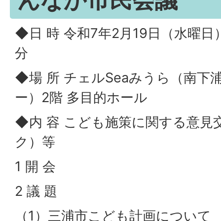
◆日 時 令和7年2月19日（水曜日）
分
◆場 所 チェルSeaみうら（南
ー）2階 多目的ホール
◆内 容 こども施策に関する意見
ク）等
1 開 会
2 議 題
（1）三浦市こども計画について