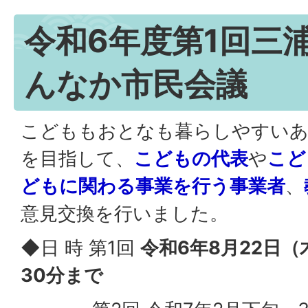
令和6年度第1回三
んなか市民会議
こどももおとなも暮らしやすい
を目指して、
こどもの代表
や
こど
どもに関わる事業を行う事業者
、
意見交換を行いました。
◆日 時 第1回
令和6年8月22日（
30分まで